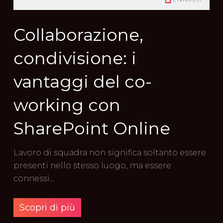
Collaborazione,
condivisione: i
vantaggi del co-
working con
SharePoint Online
Lavoro di squadra non significa soltanto essere
presenti nello stesso luogo, ma essere
connessi…
Scopri di più