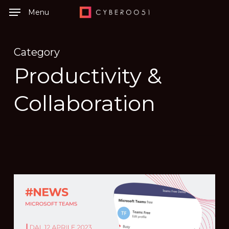
Skip
Menu
to
main
Category
content
Productivity &
Collaboration