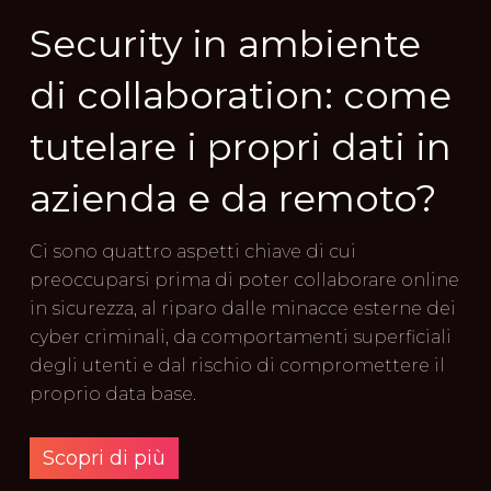
Security in ambiente
di collaboration: come
tutelare i propri dati in
azienda e da remoto?
Ci sono quattro aspetti chiave di cui
preoccuparsi prima di poter collaborare online
in sicurezza, al riparo dalle minacce esterne dei
cyber criminali, da comportamenti superficiali
degli utenti e dal rischio di compromettere il
proprio data base.
Scopri di più