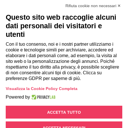
Rifiuta cookie non necessari ✕
CYBEROO51 s.r.l. - Sede legale: via Brigata
Questo sito web raccoglie alcuni
Reggio, 37 - 42124 Reggio Emilia (RE)
dati personali dei visitatori e
utenti
Capitale sociale €300.000,00 i.v Cod. fiscale e
Partita Iva 02642250357 - R.E.A. RE 300430 - PEC
Con il tuo consenso, noi e i nostri partner utilizziamo i
cyberoo51@legalmail.it
cookie e tecnologie simili per archiviare, accedere ed
elaborare i dati personali come, ad esempio, la visita al
sito web o la personalizzazione degli annunci. Poiché
Privacy Policy
rispettiamo il tuo diritto alla privacy, è possibile scegliere
Registro Nazionale degli Aiuti di Stato
di non consentire alcuni tipi di cookie. Clicca su
Modifica preferenze GDPR
preferenze GDPR per saperne di più.
Portale Whistleblowing
Visualizza la Cookie Policy Completa
Powered by
ACCETTA TUTTO
ACCETTA NECESSARI