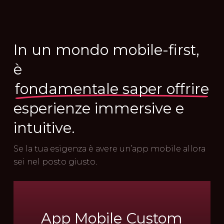
In un mondo mobile-first,
è
fondamentale saper offrire
esperienze immersive e
intuitive.
Se la tua esigenza è avere un’app mobile allora
sei nel posto giusto.
App
Mobile
Custom