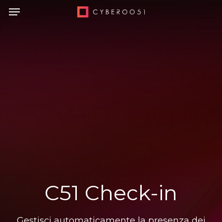
Skip
to
main
content
C51
Check-in
Gestisci automaticamente la presenza dei