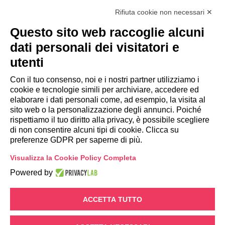
@2025 - TUTTI I DIRITTI RISERVATI
Rifiuta cookie non necessari ✕
CYBEROO51 s.r.l. - Sede legale: via Brigata
Questo sito web raccoglie alcuni
Reggio, 37 - 42124 Reggio Emilia (RE)
dati personali dei visitatori e
utenti
Capitale sociale €300.000,00 i.v Cod. fiscale e
Partita Iva 02642250357 - R.E.A. RE 300430 - PEC
Con il tuo consenso, noi e i nostri partner utilizziamo i
cyberoo51@legalmail.it
cookie e tecnologie simili per archiviare, accedere ed
elaborare i dati personali come, ad esempio, la visita al
sito web o la personalizzazione degli annunci. Poiché
Privacy Policy
rispettiamo il tuo diritto alla privacy, è possibile scegliere
Registro Nazionale degli Aiuti di Stato
di non consentire alcuni tipi di cookie. Clicca su
Modifica preferenze GDPR
preferenze GDPR per saperne di più.
Portale Whistleblowing
Visualizza la Cookie Policy Completa
Powered by
ACCETTA TUTTO