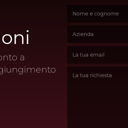
ioni
onto a
ggiungimento