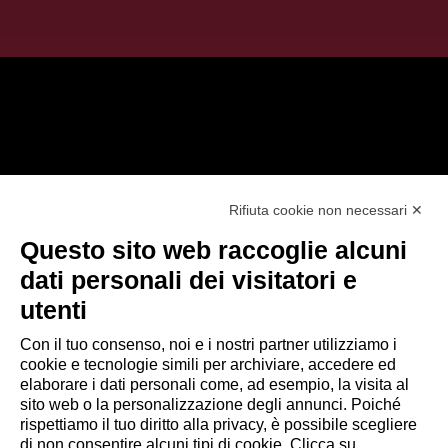
@2025 - TUTTI I DIRITTI RISERVATI
Rifiuta cookie non necessari ✕
CYBEROO51 s.r.l. - Sede legale: via Brigata
Questo sito web raccoglie alcuni
Reggio, 37 - 42124 Reggio Emilia (RE)
dati personali dei visitatori e
utenti
Capitale sociale €300.000,00 i.v Cod. fiscale e
Partita Iva 02642250357 - R.E.A. RE 300430 - PEC
Con il tuo consenso, noi e i nostri partner utilizziamo i
cyberoo51@legalmail.it
cookie e tecnologie simili per archiviare, accedere ed
elaborare i dati personali come, ad esempio, la visita al
sito web o la personalizzazione degli annunci. Poiché
Privacy Policy
rispettiamo il tuo diritto alla privacy, è possibile scegliere
Registro Nazionale degli Aiuti di Stato
di non consentire alcuni tipi di cookie. Clicca su