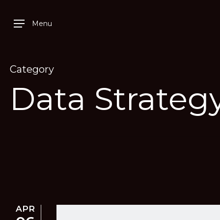
Skip
Menu
to
main
content
Category
Data Strateg
APR