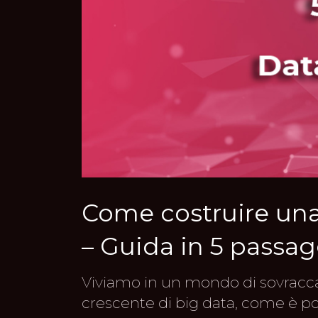
Come costruire una
– Guida in 5 passag
Viviamo in un mondo di sovracca
crescente di big data, come è pos