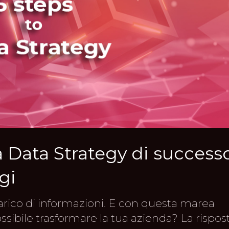
 Data Strategy di success
gi
rico di informazioni. E con questa marea
sibile trasformare la tua azienda? La rispos