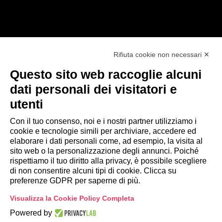
@2025 - TUTTI I DIRITTI RISERVATI
Rifiuta cookie non necessari ✕
CYBEROO51 s.r.l. - Sede legale: via Brigata
Questo sito web raccoglie alcuni
Reggio, 37 - 42124 Reggio Emilia (RE)
dati personali dei visitatori e
utenti
Capitale sociale €300.000,00 i.v Cod. fiscale e
Partita Iva 02642250357 - R.E.A. RE 300430 - PEC
Con il tuo consenso, noi e i nostri partner utilizziamo i
cyberoo51@legalmail.it
cookie e tecnologie simili per archiviare, accedere ed
elaborare i dati personali come, ad esempio, la visita al
sito web o la personalizzazione degli annunci. Poiché
Privacy Policy
rispettiamo il tuo diritto alla privacy, è possibile scegliere
Registro Nazionale degli Aiuti di Stato
di non consentire alcuni tipi di cookie. Clicca su
Modifica preferenze GDPR
preferenze GDPR per saperne di più.
Portale Whistleblowing
Visualizza la Cookie Policy Completa
Powered by