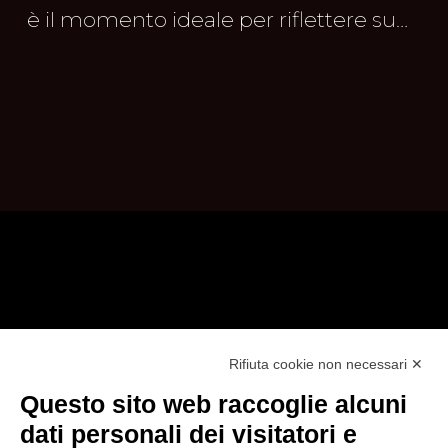
è il momento ideale per riflettere su…
@2025 - TUTTI I DIRITTI RISERVATI
Rifiuta cookie non necessari ✕
CYBEROO51 s.r.l. - Sede legale: via Brigata
Questo sito web raccoglie alcuni
Reggio, 37 - 42124 Reggio Emilia (RE)
dati personali dei visitatori e