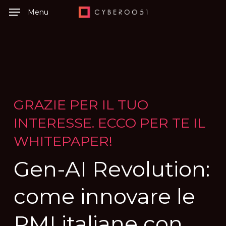
Skip
Menu
to
main
content
GRAZIE
PER
IL
TUO
INTERESSE.
ECCO
PER
TE
IL
WHITEPAPER!
Gen-AI
Revolution:
come
innovare
le
PMI
italiane
con