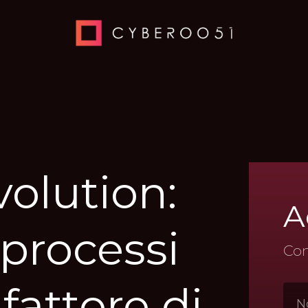
olution:
A
processi
Com
fattore
di